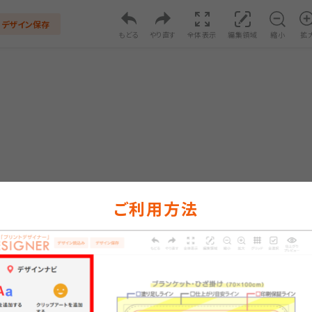
デザイン保存
もどる
やり直す
全体表示
編集領域
縮小
拡
ご利用方法