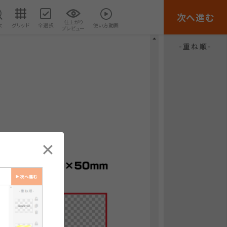
次へ進む
仕上がり
大
グリッド
全選択
使い方動画
プレビュー
重ね順