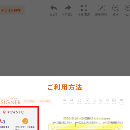
デザイン保存
もどる
やり直す
全体表示
編集領域
縮小
拡
ご利用方法