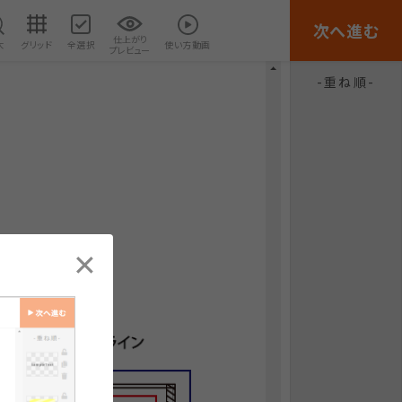
次へ進む
仕上がり
大
グリッド
全選択
使い方動画
プレビュー
重ね順