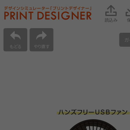
読込み
ガ
もどる
やり直す