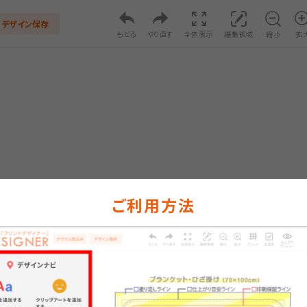
デザイン保存
もどる
やり直す
全体表示
編集領域
縮小
拡
ご利用方法