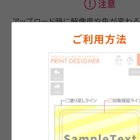
注意
アップロード時に解像度や色が変わ
います。
ご利用方法
対応可能なファイル形式：
.jpg .png .bmp .gif .ai .eps .pdf .ti
※上記ファイル形式でも読み込めな
ます。