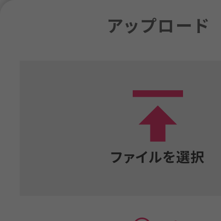
アップロード
読込み
ガ
もどる
やり直す
ファイルを選択