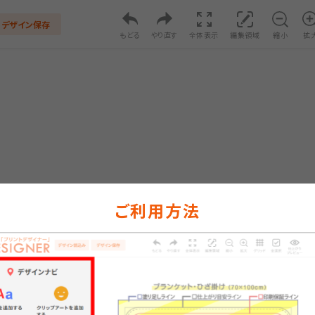
デザイン保存
もどる
やり直す
全体表示
編集領域
縮小
拡
ご利用方法