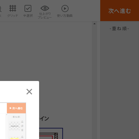
次へ進む
仕上がり
大
グリッド
全選択
使い方動画
プレビュー
重ね順