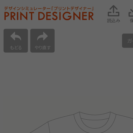
読込み
ガ
もどる
やり直す